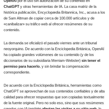
OpenAI
por el uso sin autorización de su contenido en
ChatGPT
y otras herramientas de IA. La casa matriz de la
histórica publicación, Encyclopædia Britannica, Inc., acusa a los
de Sam Altman de copiar cerca de 100.000 artículos y de
«canibalizar» su tráfico web al ofrecer resúmenes de su
contenido.
La demanda se oficializó el pasado viernes ante un tribunal
neoyorquino. De acuerdo con la Enciclopedia Británica, OpenAI
ha copiado grandes volúmenes de su contenido (y de los
diccionarios de su subsidiaria Merriam-Webster)
sin tener el
permiso para hacerlo
, y sin brindar la compensación
correspondiente.
De acuerdo con la Enciclopedia Británica, herramientas como
ChatGPT se aprovechan de sus contenidos confiables y de alta
calidad para ofrecer respuestas que son copiadas textualmente
de la fuente original. Pero no solo eso, sino que sus resúmenes
creados con IA también
afectan las visitas a su sitio web
, lo